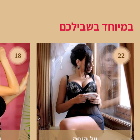
במיוחד בשבילכם
18
22
יול היפה
י