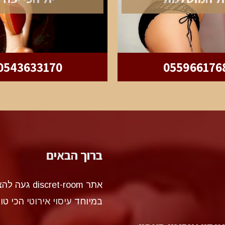
0543633170
055966176
ברוך הבאים
אתר et-room
במיוחד
עיסוי אירוטי
הכי טו