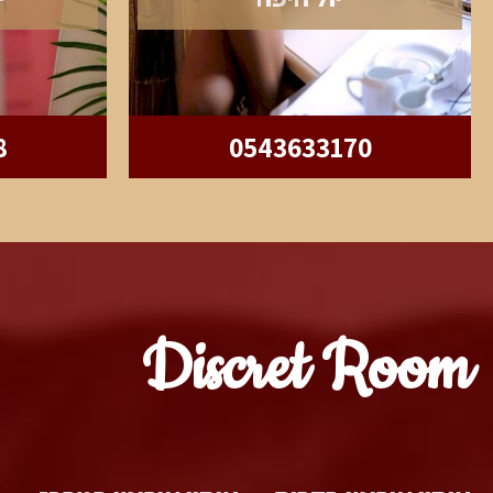
8
0543633170
Discret Room