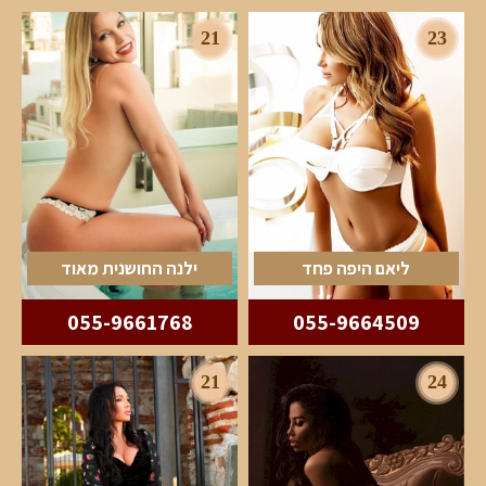
21
23
ליאם היפה פחד
ילנה החושנית מאוד
055-9661768
055-9664509
21
24