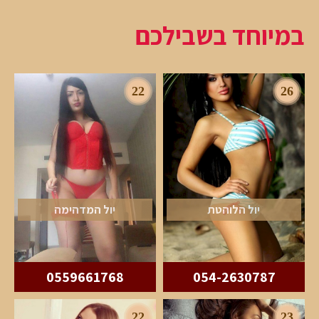
במיוחד בשבילכם
22
26
יול הלוהטת
יול המדהימה
0559661768
054-2630787
22
23