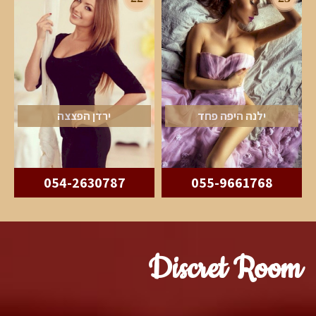
ילנה היפה פחד
ירדן הפצצה
054-2630787
055-9661768
Discret Room