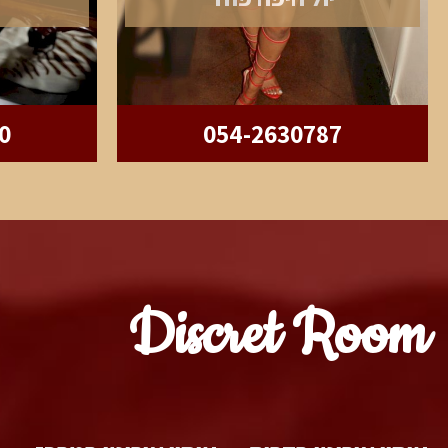
0
054-2630787
Discret Room