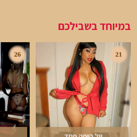
במיוחד בשבילכם
26
21
יול היפה פחד