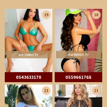
19
18
יול המושלמת
יול השווה אש
0543633170
0559661768
21
21