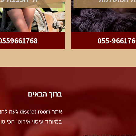
0559661768
055-966176
ברוך הבאים
אתר et-room
במיוחד
עיסוי אירוטי
הכי טו