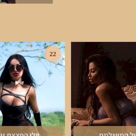
22
ול המושלמת
יולי הפצצת ע