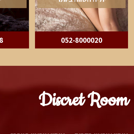
8
052-8000020
Discret Room