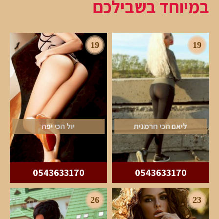
במיוחד בשבילכם
19
19
ליאם הכי חרמנית
יול הכי יפה
0543633170
0543633170
26
23