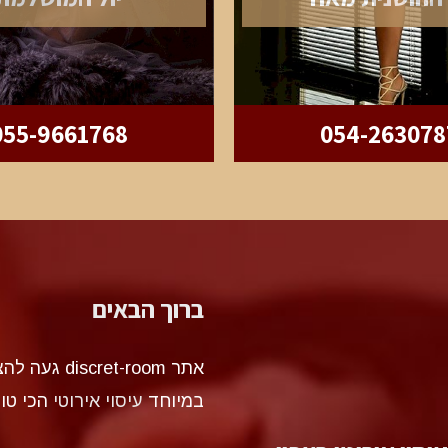
055-9661768
054-263078
ברוך הבאים
אתר et-room
במיוחד
עיסוי אירוטי
הכי טו