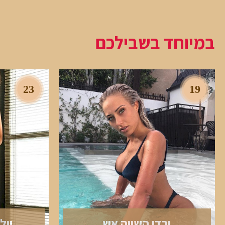
במיוחד בשבילכם
23
19
ירדן השווה אש
יול