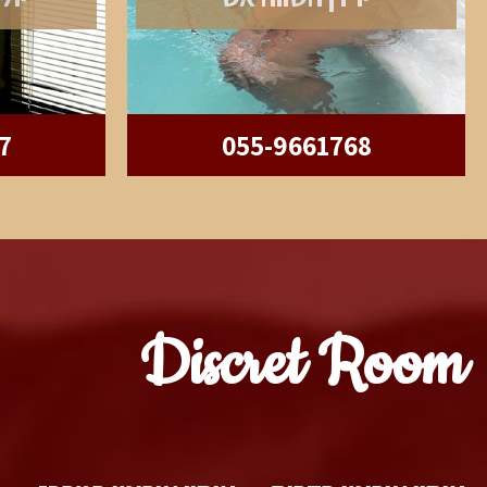
7
055-9661768
Discret Room