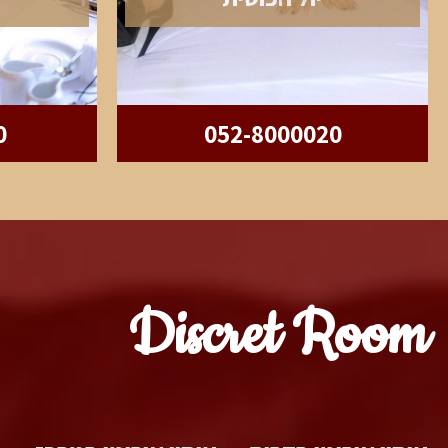
0
052-8000020
Discret Room