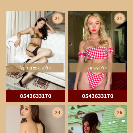
21
21
יולי השווה
יוליה הפצצת על
0543633170
0543633170
23
26