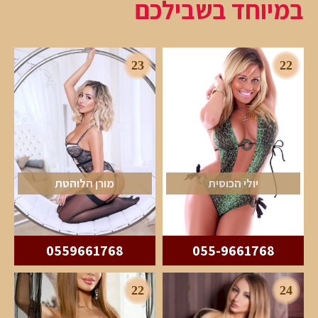
במיוחד בשבילכם
23
22
יולי הכוסית
מורן הלוהטת
0559661768
055-9661768
22
24