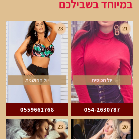
במיוחד בשבילכם
23
21
יול הכוסית
יול החושנית
0559661768
054-2630787
23
20