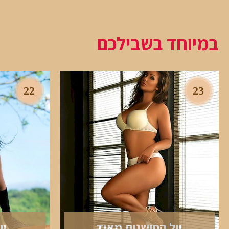
במיוחד בשבילכם
22
23
יול החושנית מאוד
יו