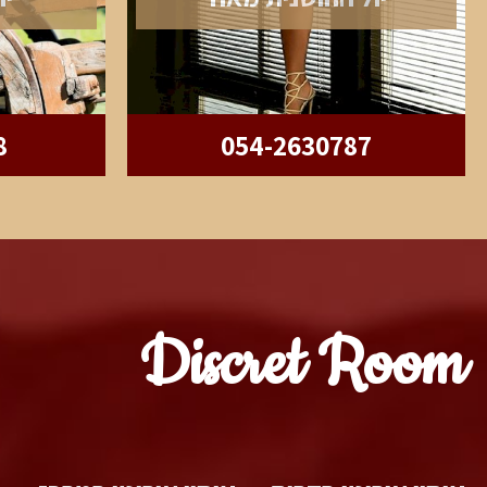
8
054-2630787
Discret Room