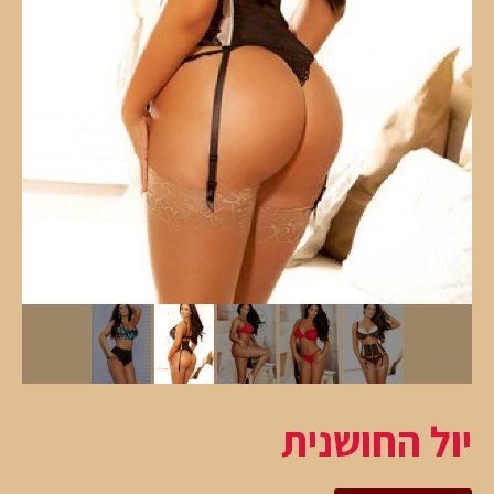
יול החושנית