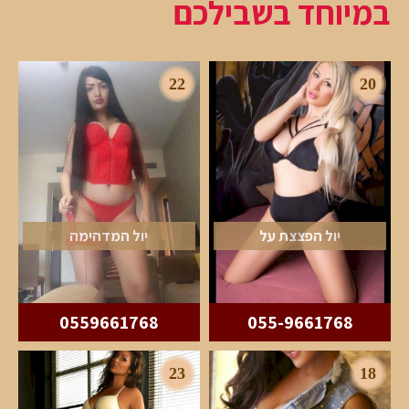
במיוחד בשבילכם
22
20
יול הפצצת על
יול המדהימה
0559661768
055-9661768
23
18