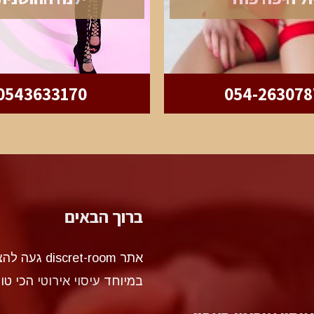
0543633170
054-263078
ברוך הבאים
אתר et-room
במיוחד
עיסוי אירוטי
הכי טו