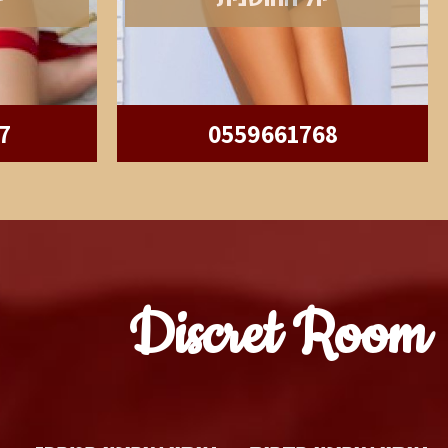
7
0559661768
Discret Room