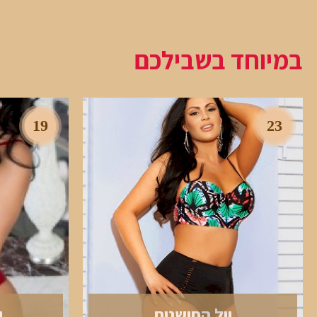
במיוחד בשבילכם
19
23
יול החושנית
י