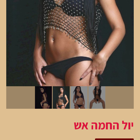
יול החמה אש