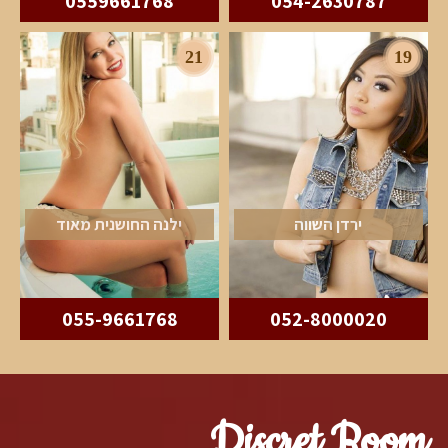
0559661768
054-2630787
21
19
ירדן השווה
ילנה החושנית מאוד
055-9661768
052-8000020
Discret Room