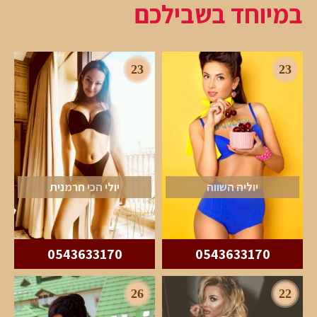
במיוחד בשבילכם
23
23
יוליה השווה
יולי הכי חרמנית
0543633170
0543633170
26
22