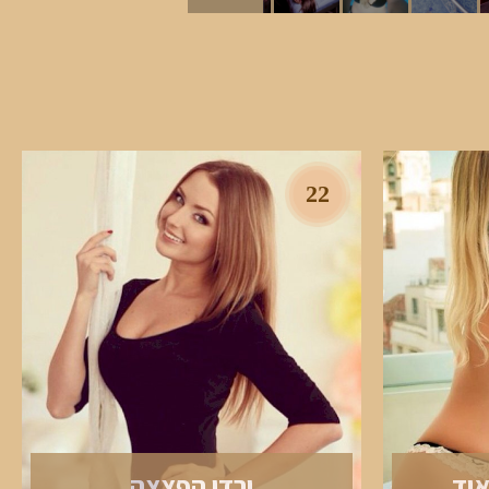
22
אוד
ירדן הפצצה