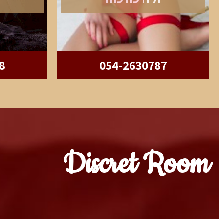
8
054-2630787
Discret Room