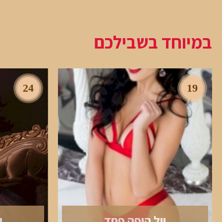
במיוחד בשבילכם
24
19
יול היפה פחד
י