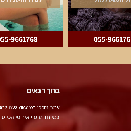
055-9661768
055-966176
ברוך הבאים
אתר et-room
במיוחד
עיסוי אירוטי
הכי טו