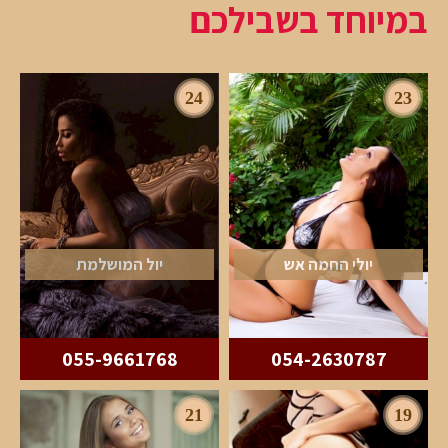
במיוחד בשבילכם
24
23
יולי החמה אש
יול המושלמת
055-9661768
054-2630787
21
19