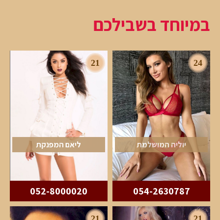
במיוחד בשבילכם
21
24
יוליה המושלמת
ליאם המפנקת
052-8000020
054-2630787
21
21