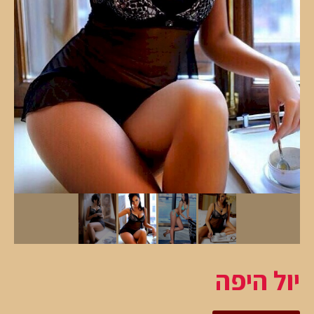
יול היפה