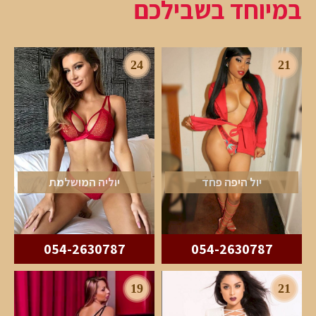
במיוחד בשבילכם
24
21
יול היפה פחד
יוליה המושלמת
054-2630787
054-2630787
19
21