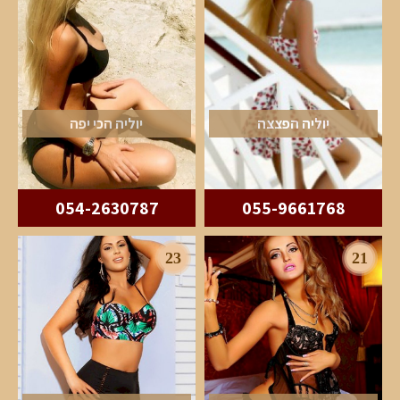
יוליה הפצצה
יוליה הכי יפה
054-2630787
055-9661768
23
21