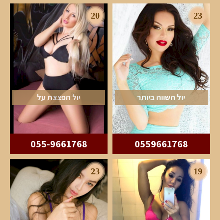
20
23
יול השווה ביותר
יול הפצצת על
055-9661768
0559661768
23
19