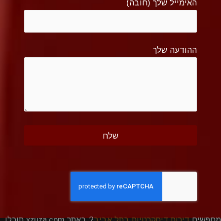
האימייל שלך (חובה)
ההודעה שלך
מחפשים
דירות דיסקרטיות בתל אביב
? באתר xzuza.com תוכלו