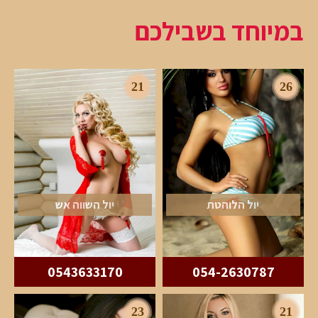
במיוחד בשבילכם
21
26
יול הלוהטת
יול השווה אש
0543633170
054-2630787
23
21