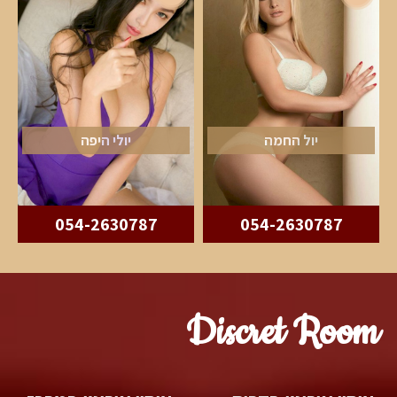
יול החמה
יולי היפה
054-2630787
054-2630787
Discret Room