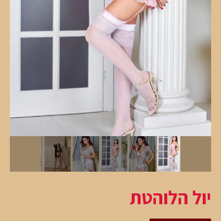
יול הלוהטת