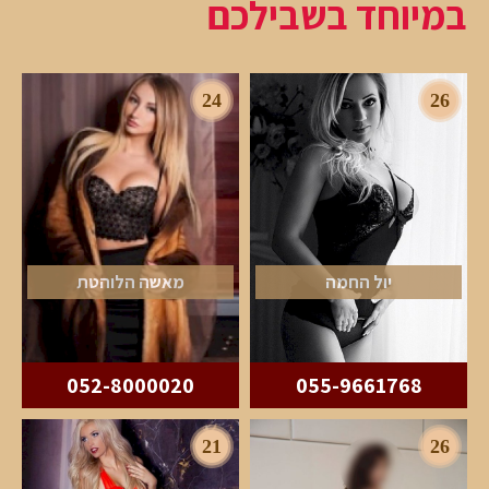
במיוחד בשבילכם
24
26
יול החמה
מאשה הלוהטת
052-8000020
055-9661768
21
26