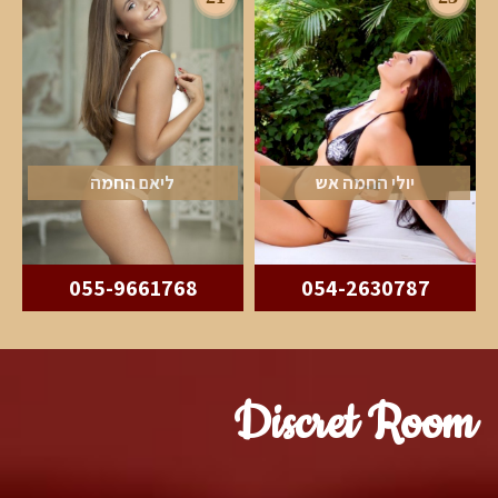
יולי החמה אש
ליאם החמה
055-9661768
054-2630787
Discret Room