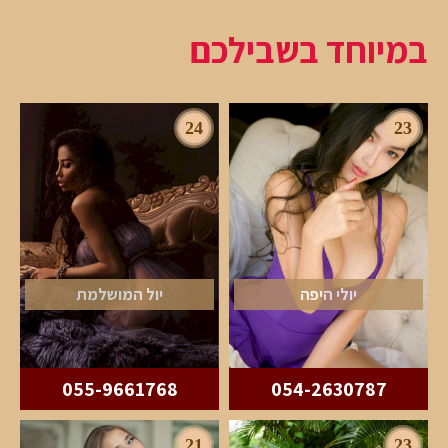
במיוחד בשבילכם
24
23
יולי היפה
יול המושלמת
055-9661768
054-2630787
21
23