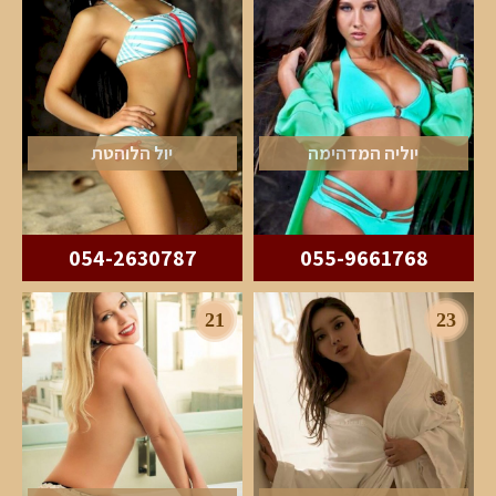
יוליה המדהימה
יול הלוהטת
054-2630787
055-9661768
21
23