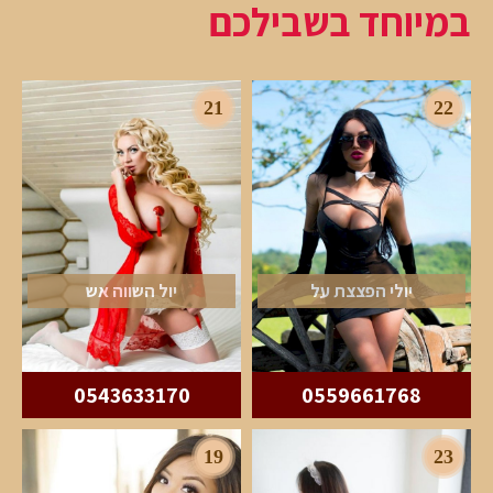
במיוחד בשבילכם
21
22
יולי הפצצת על
יול השווה אש
0543633170
0559661768
19
23