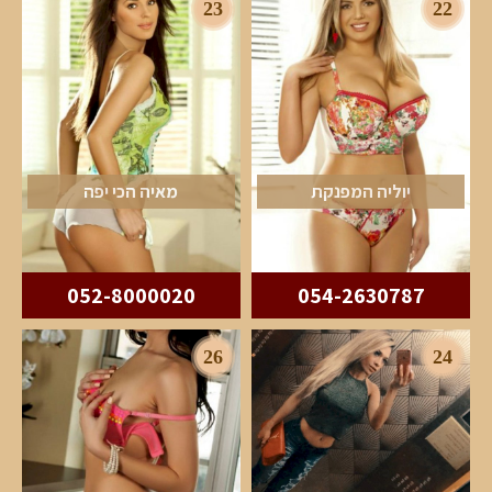
23
22
יוליה המפנקת
מאיה הכי יפה
052-8000020
054-2630787
26
24