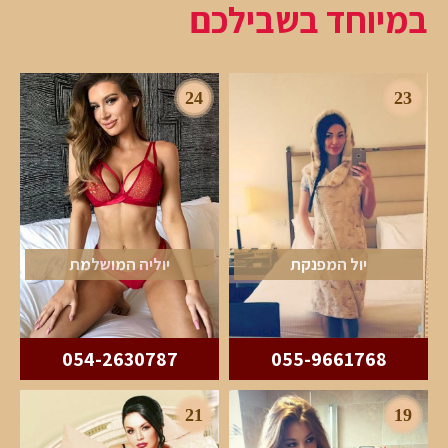
במיוחד בשבילכם
24
23
יול המפנקת
יוליה המושלמת
054-2630787
055-9661768
21
19