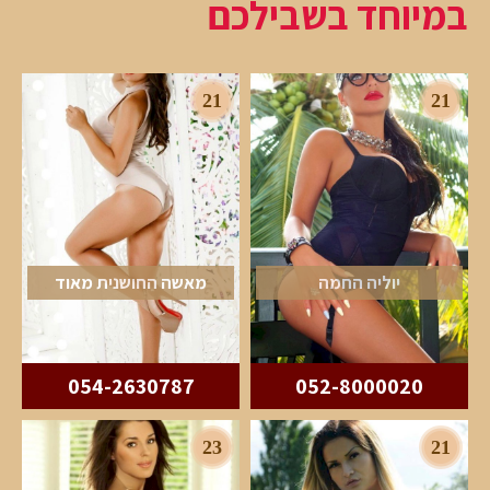
במיוחד בשבילכם
21
21
יוליה החמה
מאשה החושנית מאוד
054-2630787
052-8000020
23
21