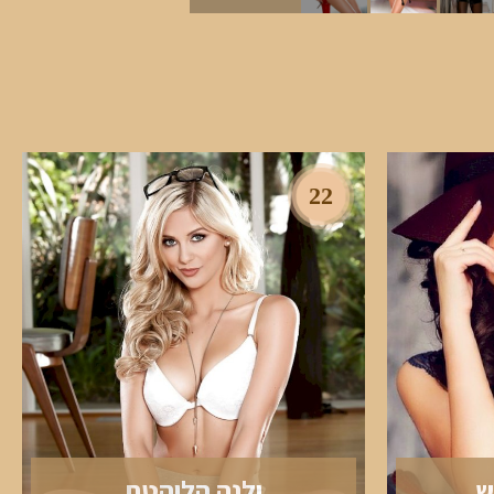
22
ש
ילנה הלוהטת