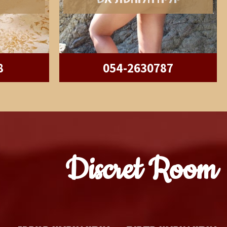
8
054-2630787
Discret Room