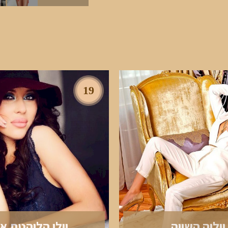
19
יוליה השווה
יולי הלוהטת א