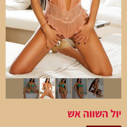
יול השווה אש