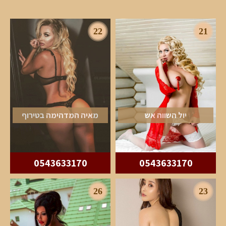
22
21
יול השווה אש
מאיה המדהימה בטירוף
0543633170
0543633170
26
23