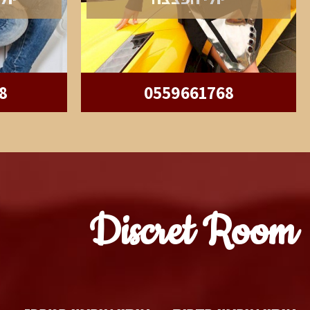
8
0559661768
Discret Room