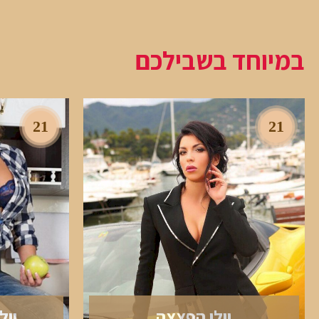
במיוחד בשבילכם
21
21
יולי הפצצה
יול