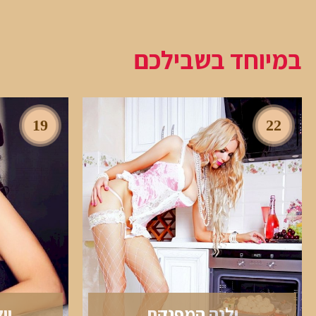
במיוחד בשבילכם
19
22
ילנה המפנקת
יו