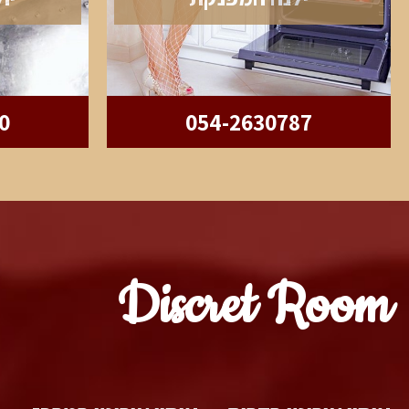
0
054-2630787
Discret Room