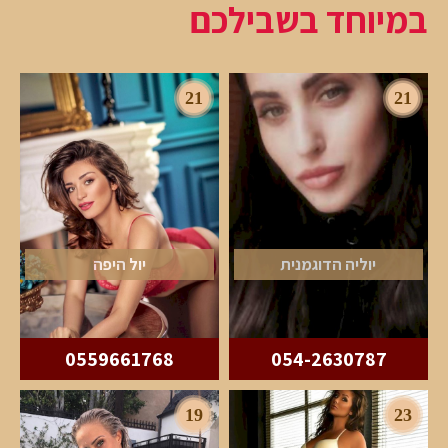
במיוחד בשבילכם
21
21
יוליה הדוגמנית
יול היפה
0559661768
054-2630787
19
23