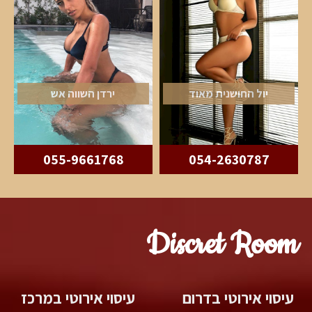
יול החושנית מאוד
ירדן השווה אש
055-9661768
054-2630787
Discret Room
עיסוי אירוטי בדרום
עיסוי אירוטי במרכז