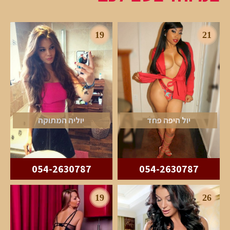
19
21
יול היפה פחד
יוליה המתוקה
054-2630787
054-2630787
19
26