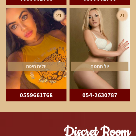
21
21
יול החמה
יוליה היפה
0559661768
054-2630787
Discret Room