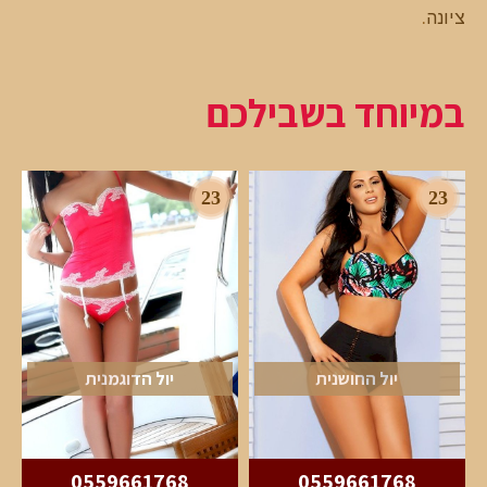
ציונה
.
במיוחד בשבילכם
23
23
יול החושנית
יול הדוגמנית
0559661768
0559661768