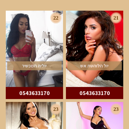
22
21
יול הלוהטת אש
יוליה המכשיר
0543633170
0543633170
23
23