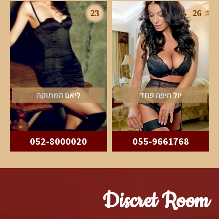
23
26
יול היפה פחד
ליאם המתוקה
052-8000020
055-9661768
Discret Room