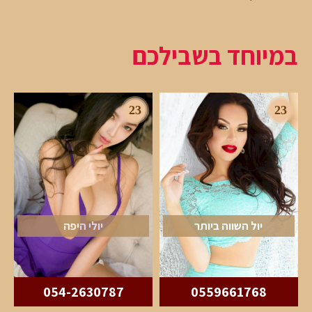
במיוחד בשבילכם
23
23
יול השווה ביותר
יולי היפה
054-2630787
0559661768