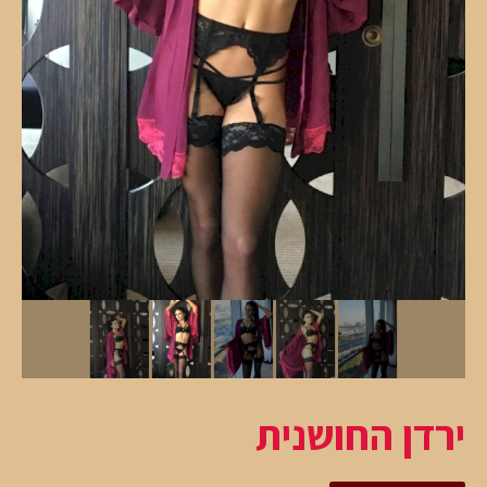
ירדן החושנית