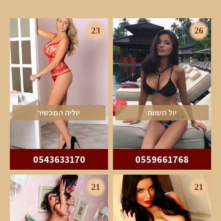
23
26
יול השווה
יוליה המכשיר
0543633170
0559661768
21
21