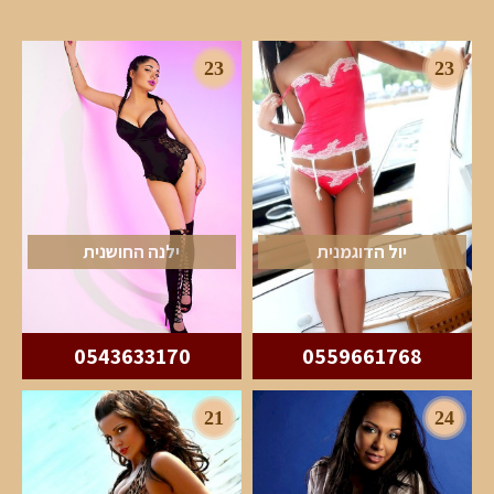
23
23
יול הדוגמנית
ילנה החושנית
0543633170
0559661768
21
24