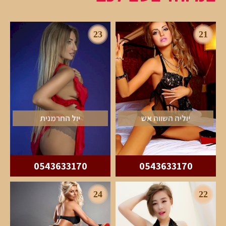
23
21
יוליה השווה אש
יול החרמנית
0543633170
0543633170
24
22