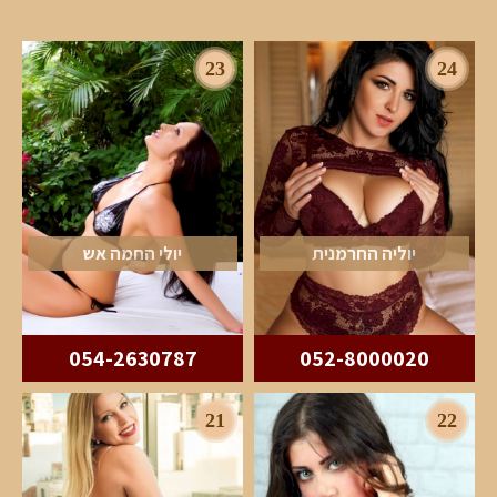
23
24
יוליה החרמנית
יולי החמה אש
054-2630787
052-8000020
21
22