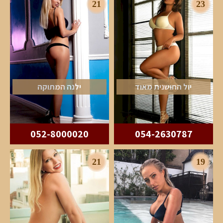
21
23
יול החושנית מאוד
ילנה המתוקה
052-8000020
054-2630787
21
19