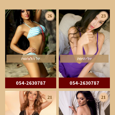
26
23
יולי היפה
יול הלוהטת
054-2630787
054-2630787
21
21