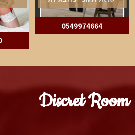
0549974664
0
Discret Room