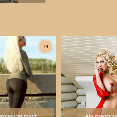
19
ול השווה אש
ליאם הכי חרמנ