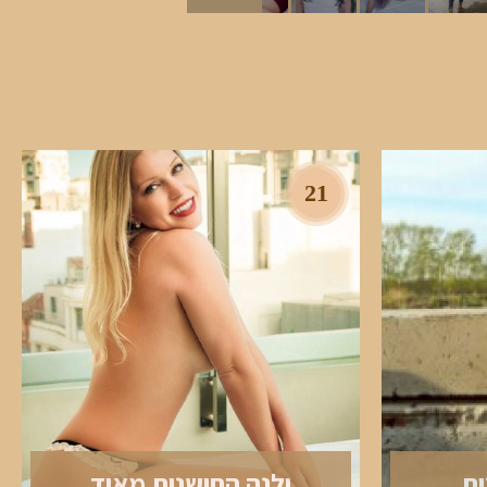
21
ית
ילנה החושנית מאוד