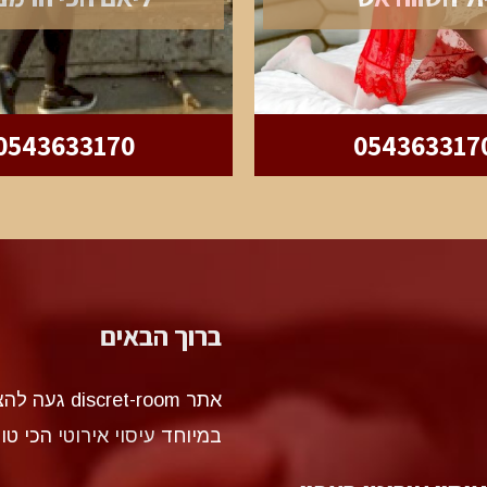
0543633170
054363317
ברוך הבאים
אתר et-room
במיוחד
עיסוי אירוטי
הכי טו