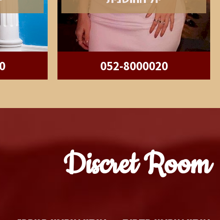
0
052-8000020
Discret Room