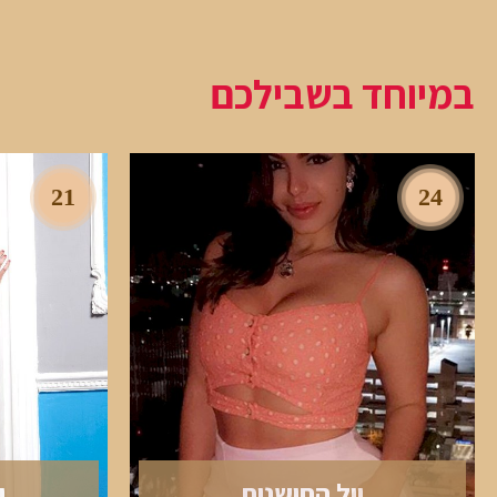
במיוחד בשבילכם
21
24
יול החושנית
י