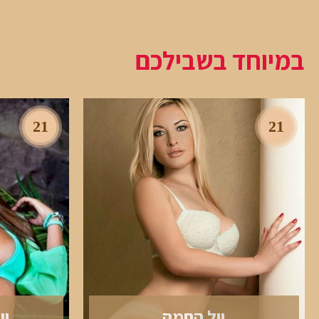
במיוחד בשבילכם
21
21
יול החמה
יו