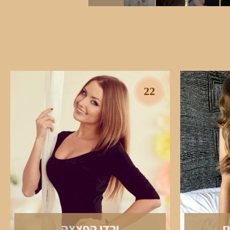
22
ת
ירדן הפצצה