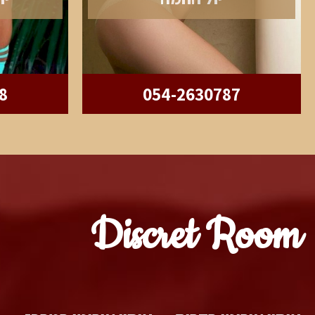
8
054-2630787
Discret Room