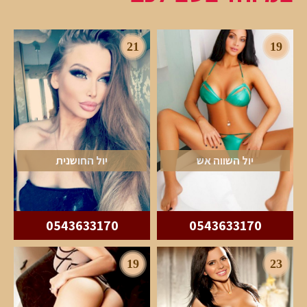
21
19
יול השווה אש
יול החושנית
0543633170
0543633170
19
23